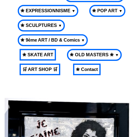
✬ EXPRESSIONNISME
✬ POP ART
▼
▼
✬ SCULPTURES
▼
✬ 9ème ART / BD & Comics
▼
✬ SKATE ART
✬ OLD MASTERS ✬
▼
🛒 ART SHOP 🛒
✬ Contact