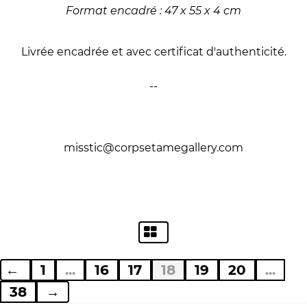
Format encadré : 47 x 55 x 4 cm
Livrée encadrée et avec certificat d'authenticité.
--
misstic@corpsetamegallery.com
←
1
...
16
17
18
19
20
...
38
→