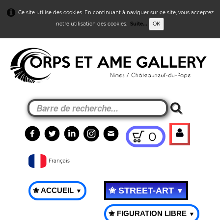
Ce site utilise des cookies. En continuant à naviguer sur ce site, vous acceptez
notre utilisation des cookies.
Suite...
OK
0
Français
✬ STREET-ART
✬ ACCUEIL
▼
▼
✬ FIGURATION LIBRE
▼