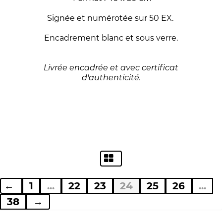
Signée et numérotée sur 50 EX.
Encadrement blanc et sous verre.
Livrée encadrée et avec certificat
d'authenticité.
←
1
...
22
23
24
25
26
...
38
→