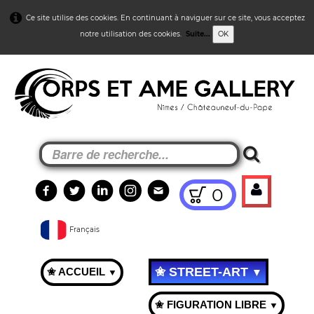
Ce site utilise des cookies. En continuant à naviguer sur ce site, vous acceptez
notre utilisation des cookies.
Suite...
OK
0
Français
✬ STREET-ART
✬ ACCUEIL
▼
▼
✬ FIGURATION LIBRE
▼