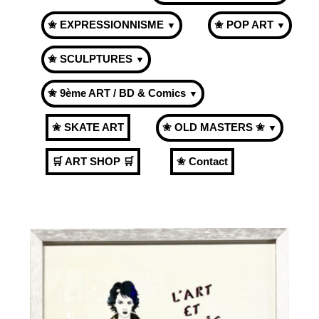
✬ EXPRESSIONNISME
✬ POP ART
▼
▼
✬ SCULPTURES
▼
✬ 9ème ART / BD & Comics
▼
✬ SKATE ART
✬ OLD MASTERS ✬
▼
🛒 ART SHOP 🛒
✬ Contact