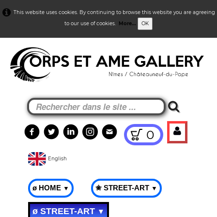
This website uses cookies. By continuing to browse this website you are agreeing
to our use of cookies.
More...
OK
0
English
ø HOME
✬ STREET-ART
▼
▼
ø STREET-ART
▼