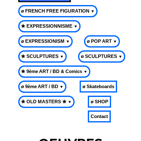
ø FRENCH FREE FIGURATION
▼
✬ EXPRESSIONNISME
▼
ø EXPRESSIONISM
ø POP ART
▼
▼
✬ SCULPTURES
ø SCULPTURES
▼
▼
✬ 9ème ART / BD & Comics
▼
ø 9ème ART / BD
ø Skateboards
▼
✬ OLD MASTERS ✬
ø SHOP
▼
Contact