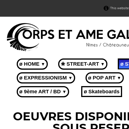
This website
ø HOME
✬ STREET-ART
ø 
▼
▼
ø EXPRESSIONISM
ø POP ART
▼
▼
ø 9ème ART / BD
ø Skateboards
▼
OEUVRES DISPONIB
SOUS RESER