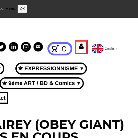
ies.
More...
OK
0
English
✬ EXPRESSIONNISME
▼
▼
✬ 9ème ART / BD & Comics
▼
ct
IREY (OBEY GIANT)
S EN COURS.