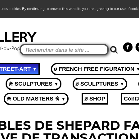
 uses cookies. By continuing to browse this website you are agreeing to our use of cook
STREET-ART
ø FRENCH FREE FIGURATION
▼
✬ SCULPTURES
ø SCULPTURES
▼
▼
✬ OLD MASTERS ✬
ø SHOP
Conta
▼
LES DE SHEPARD FA
VE DE TRANSACTION