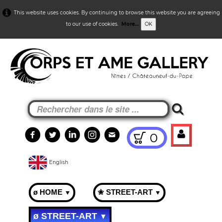
This website uses cookies. By continuing to browse this website you are agreeing
to our use of cookies.
More...
OK
0
English
ø HOME
✬ STREET-ART
▼
▼
ø STREET-ART
▼