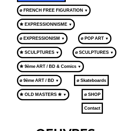
ø FRENCH FREE FIGURATION
▼
✬ EXPRESSIONNISME
▼
ø EXPRESSIONISM
ø POP ART
▼
▼
✬ SCULPTURES
ø SCULPTURES
▼
▼
✬ 9ème ART / BD & Comics
▼
ø 9ème ART / BD
ø Skateboards
▼
✬ OLD MASTERS ✬
ø SHOP
▼
Contact