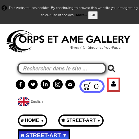
This website uses cookies. By continuing to browse this website you are agreeing
to our use of cookies.
More...
OK
0
English
ø HOME
✬ STREET-ART
▼
▼
ø STREET-ART
▼