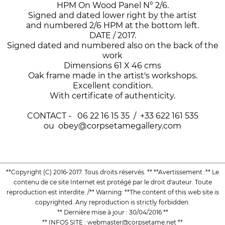
HPM On Wood Panel N° 2/6.
Signed and dated lower right by the artist
and numbered 2/6 HPM at the bottom left.
DATE / 2017.
Signed dated and numbered also on the back of the
work
Dimensions 61 X 46 cms
Oak frame made in the artist's workshops.
Excellent condition.
With certificate of authenticity.
CONTACT - 06 22 16 15 35 / +33 622 161 535
ou obey@corpsetamegallery.com
**Copyright (C) 2016-2017. Tous droits réservés. ** **Avertissement :** Le
contenu de ce site Internet est protégé par le droit d'auteur. Toute
reproduction est interdite. /** Warning: **The content of this web site is
copyrighted. Any reproduction is strictly forbidden.
** Dernière mise à jour : 30/04/2016 **
** INFOS SITE : webmaster@corpsetame.net **