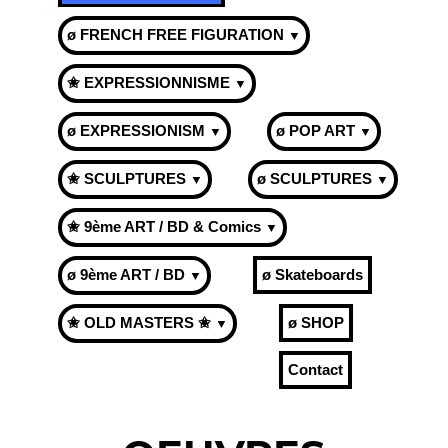
ø FRENCH FREE FIGURATION
▼
✬ EXPRESSIONNISME
▼
ø EXPRESSIONISM
ø POP ART
▼
▼
✬ SCULPTURES
ø SCULPTURES
▼
▼
✬ 9ème ART / BD & Comics
▼
ø 9ème ART / BD
ø Skateboards
▼
✬ OLD MASTERS ✬
ø SHOP
▼
Contact