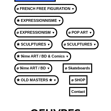
ø FRENCH FREE FIGURATION
▼
✬ EXPRESSIONNISME
▼
ø EXPRESSIONISM
ø POP ART
▼
▼
✬ SCULPTURES
ø SCULPTURES
▼
▼
✬ 9ème ART / BD & Comics
▼
ø 9ème ART / BD
ø Skateboards
▼
✬ OLD MASTERS ✬
ø SHOP
▼
Contact