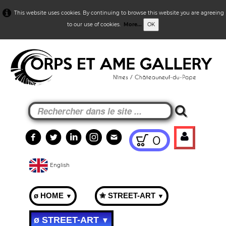
This website uses cookies. By continuing to browse this website you are agreeing
to our use of cookies.
More...
OK
0
English
ø HOME
✬ STREET-ART
▼
▼
ø STREET-ART
▼