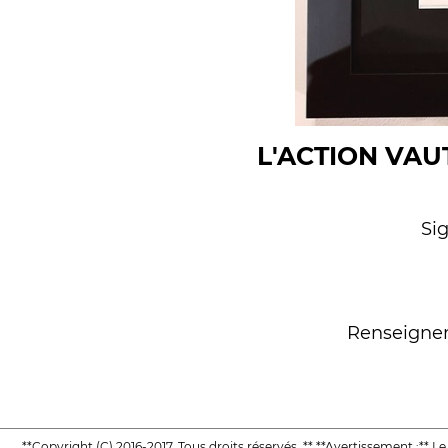
L'ACTION VAU
Si
Renseigneme
**Copyright (C) 2016-2017. Tous droits réservés. ** **Avertissement :** L