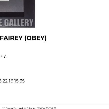
FAIREY (OBEY)
ey.
 22 16 15 35
** Dernière mise à jour : 30/04/2016 **