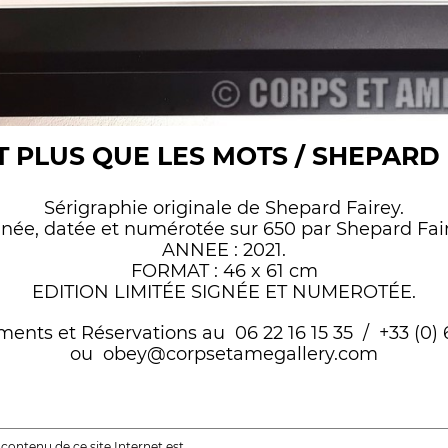
T PLUS QUE LES MOTS / SHEPARD 
Sérigraphie originale de Shepard Fairey.
gnée, datée et numérotée sur 650 par Shepard Fair
ANNEE : 2021.
FORMAT : 46 x 61 cm
EDITION LIMITÉE SIGNÉE ET NUMEROTÉE.
nts et Réservations au 06 22 16 15 35 / +33 (0) 6
ou obey@corpsetamegallery.com
e contenu de ce site Internet est