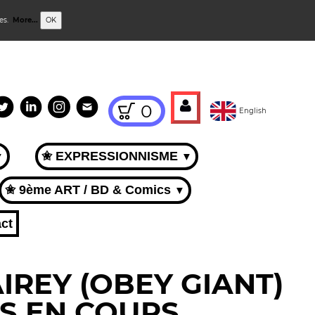
ies.
More...
OK
0
English
✬ EXPRESSIONNISME
▼
▼
✬ 9ème ART / BD & Comics
▼
ct
IREY (OBEY GIANT)
S EN COURS.