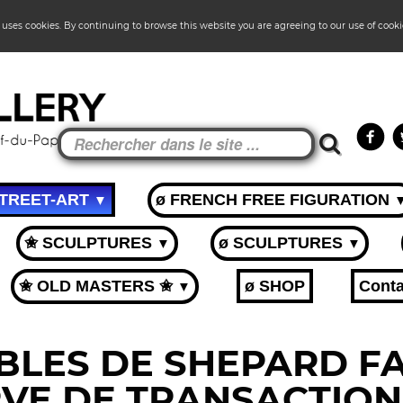
 uses cookies. By continuing to browse this website you are agreeing to our use of cook
STREET-ART
ø FRENCH FREE FIGURATION
▼
✬ SCULPTURES
ø SCULPTURES
▼
▼
✬ OLD MASTERS ✬
ø SHOP
Conta
▼
LES DE SHEPARD FA
VE DE TRANSACTION