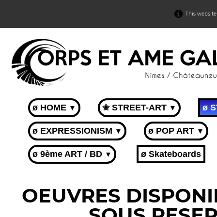
This website
ø HOME
✬ STREET-ART
ø 
▼
▼
ø EXPRESSIONISM
ø POP ART
▼
▼
ø 9ème ART / BD
ø Skateboards
▼
OEUVRES DISPONIB
SOUS RESER