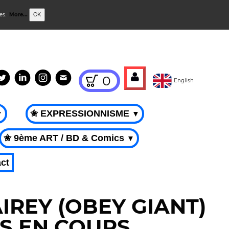
ies.
More...
OK
0
English
✬ EXPRESSIONNISME
▼
▼
✬ 9ème ART / BD & Comics
▼
ct
IREY (OBEY GIANT)
S EN COURS.