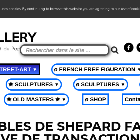
 uses cookies. By continuing to browse this website you are agreeing to our use of cook
STREET-ART
ø FRENCH FREE FIGURATION
▼
✬ SCULPTURES
ø SCULPTURES
▼
▼
✬ OLD MASTERS ✬
ø SHOP
Conta
▼
LES DE SHEPARD FA
VE DE TRANSACTION