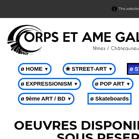
This website
ø HOME
✬ STREET-ART
ø 
▼
▼
ø EXPRESSIONISM
ø POP ART
▼
▼
ø 9ème ART / BD
ø Skateboards
▼
OEUVRES DISPONIB
SOUS RESER