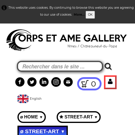
This website uses cookies. By continuing to browse this website you are agreeing
to our use of cookies.
More...
OK
0
English
ø HOME
✬ STREET-ART
▼
▼
ø STREET-ART
▼