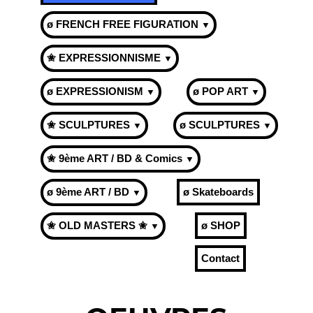
ø FRENCH FREE FIGURATION
▼
✬ EXPRESSIONNISME
▼
ø EXPRESSIONISM
ø POP ART
▼
▼
✬ SCULPTURES
ø SCULPTURES
▼
▼
✬ 9ème ART / BD & Comics
▼
ø 9ème ART / BD
ø Skateboards
▼
✬ OLD MASTERS ✬
ø SHOP
▼
Contact