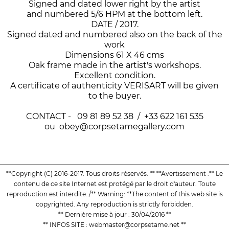
Signed and dated lower right by the artist
and numbered 5/6 HPM at the bottom left.
DATE / 2017.
Signed dated and numbered also on the back of the
work
Dimensions 61 X 46 cms
Oak frame made in the artist's workshops.
Excellent condition.
A certificate of authenticity VERISART will be given
to the buyer.
CONTACT - 09 81 89 52 38 / +33 622 161 535
ou obey@corpsetamegallery.com
**Copyright (C) 2016-2017. Tous droits réservés. ** **Avertissement :** Le
contenu de ce site Internet est protégé par le droit d'auteur. Toute
reproduction est interdite. /** Warning: **The content of this web site is
copyrighted. Any reproduction is strictly forbidden.
** Dernière mise à jour : 30/04/2016 **
** INFOS SITE : webmaster@corpsetame.net **