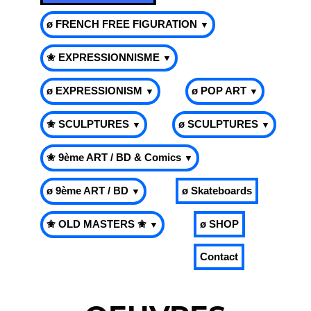
ø FRENCH FREE FIGURATION
▼
✬ EXPRESSIONNISME
▼
ø EXPRESSIONISM
ø POP ART
▼
▼
✬ SCULPTURES
ø SCULPTURES
▼
▼
✬ 9ème ART / BD & Comics
▼
ø 9ème ART / BD
ø Skateboards
▼
✬ OLD MASTERS ✬
ø SHOP
▼
Contact