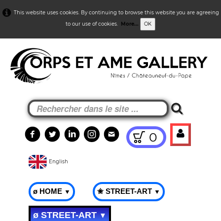
This website uses cookies. By continuing to browse this website you are agreeing
to our use of cookies.
More...
OK
0
English
ø HOME
✬ STREET-ART
▼
▼
ø STREET-ART
▼