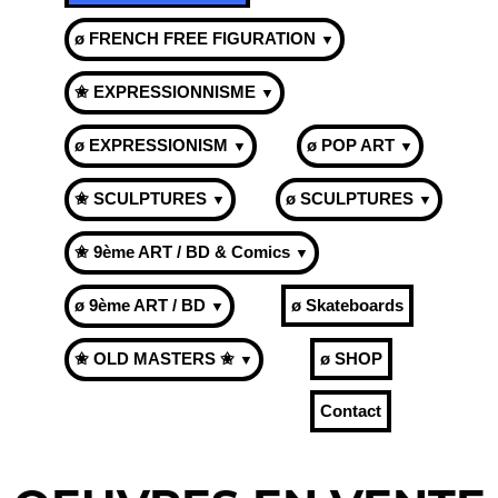
ø FRENCH FREE FIGURATION
▼
✬ EXPRESSIONNISME
▼
ø EXPRESSIONISM
ø POP ART
▼
▼
✬ SCULPTURES
ø SCULPTURES
▼
▼
✬ 9ème ART / BD & Comics
▼
ø 9ème ART / BD
ø Skateboards
▼
✬ OLD MASTERS ✬
ø SHOP
▼
Contact