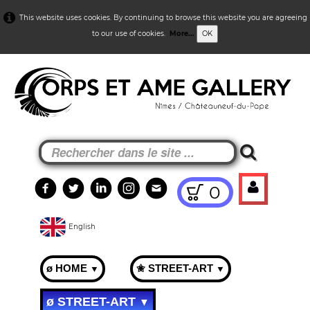
This website uses cookies. By continuing to browse this website you are agreeing
to our use of cookies.
More...
OK
0
English
ø HOME
✬ STREET-ART
▼
▼
ø STREET-ART
▼