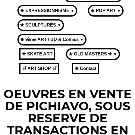
✬ EXPRESSIONNISME
✬ POP ART
▼
▼
✬ SCULPTURES
▼
✬ 9ème ART / BD & Comics
▼
✬ SKATE ART
✬ OLD MASTERS ✬
▼
🛒 ART SHOP 🛒
✬ Contact
OEUVRES EN VENTE
DE PICHIAVO, SOUS
RESERVE DE
TRANSACTIONS EN