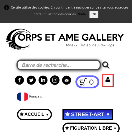
Ce site utilise des cookies. En continuant à naviguer sur ce site, vous acceptez
notre utilisation des cookies.
Suite...
OK
0
Français
✬ STREET-ART
✬ ACCUEIL
▼
▼
✬ FIGURATION LIBRE
▼