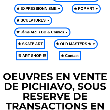
✬ EXPRESSIONNISME
✬ POP ART
▼
▼
✬ SCULPTURES
▼
✬ 9ème ART / BD & Comics
▼
✬ SKATE ART
✬ OLD MASTERS ✬
▼
🛒 ART SHOP 🛒
✬ Contact
OEUVRES EN VENTE
DE PICHIAVO, SOUS
RESERVE DE
TRANSACTIONS EN