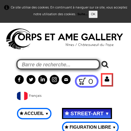
Ce site utilise des cookies. En continuant à naviguer sur ce site, vous acceptez
notre utilisation des cookies.
Suite...
OK
0
Français
✬ STREET-ART
✬ ACCUEIL
▼
▼
✬ FIGURATION LIBRE
▼