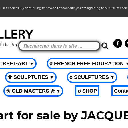
 uses cookies. By continuing to browse this website you are agreeing to our use of cook
STREET-ART
ø FRENCH FREE FIGURATION
▼
✬ SCULPTURES
ø SCULPTURES
▼
▼
✬ OLD MASTERS ✬
ø SHOP
Conta
▼
art for sale by JACQ