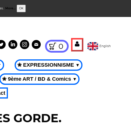
ies.
More...
OK
0
English
✬ EXPRESSIONNISME
▼
▼
✬ 9ème ART / BD & Comics
▼
ct
UES GORDE.