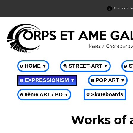
This website
ø HOME
✬ STREET-ART
ø 
▼
▼
ø EXPRESSIONISM
ø POP ART
▼
▼
ø 9ème ART / BD
ø Skateboards
▼
Works of 