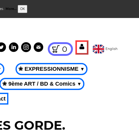
ies.
More...
OK
0
English
✬ EXPRESSIONNISME
▼
▼
✬ 9ème ART / BD & Comics
▼
ct
UES GORDE.