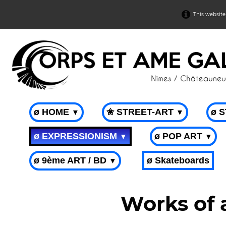
This website
ø HOME
✬ STREET-ART
ø 
▼
▼
ø EXPRESSIONISM
ø POP ART
▼
▼
ø 9ème ART / BD
ø Skateboards
▼
Works of 