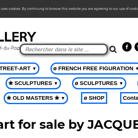
 uses cookies. By continuing to browse this website you are agreeing to our use of cook
STREET-ART
ø FRENCH FREE FIGURATION
▼
✬ SCULPTURES
ø SCULPTURES
▼
▼
✬ OLD MASTERS ✬
ø SHOP
Conta
▼
art for sale by JACQ