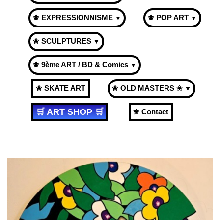
✬ EXPRESSIONNISME
✬ POP ART
▼
▼
✬ SCULPTURES
▼
✬ 9ème ART / BD & Comics
▼
✬ SKATE ART
✬ OLD MASTERS ✬
▼
🛒 ART SHOP 🛒
✬ Contact