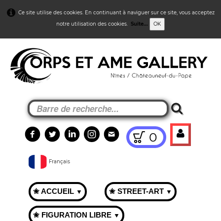
Ce site utilise des cookies. En continuant à naviguer sur ce site, vous acceptez
notre utilisation des cookies.
Suite...
OK
0
Français
✬ ACCUEIL
✬ STREET-ART
▼
▼
✬ FIGURATION LIBRE
▼