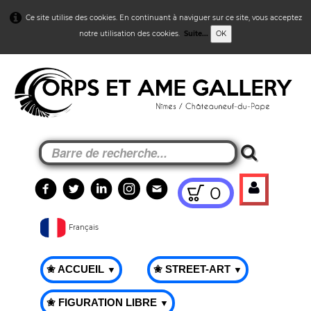
Ce site utilise des cookies. En continuant à naviguer sur ce site, vous acceptez
notre utilisation des cookies.
Suite...
OK
0
Français
✬ ACCUEIL
✬ STREET-ART
▼
▼
✬ FIGURATION LIBRE
▼