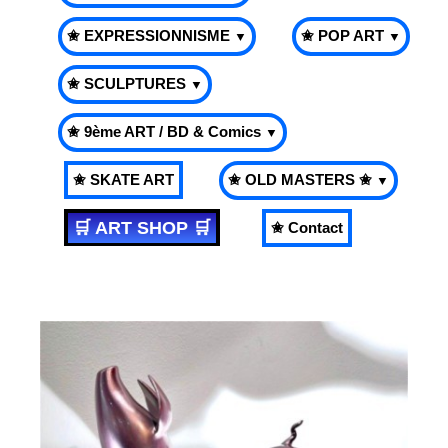
✬ EXPRESSIONNISME
✬ POP ART
▼
▼
✬ SCULPTURES
▼
✬ 9ème ART / BD & Comics
▼
✬ SKATE ART
✬ OLD MASTERS ✬
▼
🛒 ART SHOP 🛒
✬ Contact