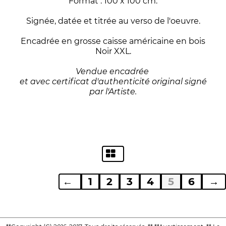
Format : 100 x 100 cm.
Signée, datée et titrée au verso de l'oeuvre.
Encadrée en grosse caisse américaine en bois
Noir XXL.
Vendue encadrée
et avec certificat d'authenticité original signé
par l'Artiste.
←
1
2
3
4
5
6
→