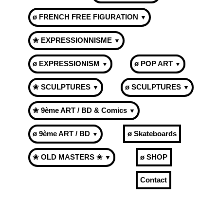
ø FRENCH FREE FIGURATION
▼
✬ EXPRESSIONNISME
▼
ø EXPRESSIONISM
ø POP ART
▼
▼
✬ SCULPTURES
ø SCULPTURES
▼
▼
✬ 9ème ART / BD & Comics
▼
ø 9ème ART / BD
ø Skateboards
▼
✬ OLD MASTERS ✬
ø SHOP
▼
Contact