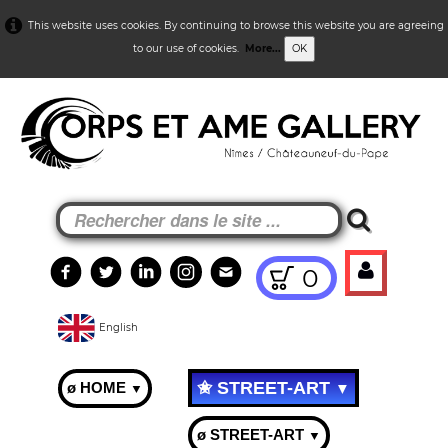
This website uses cookies. By continuing to browse this website you are agreeing
to our use of cookies.
More...
OK
0
English
✬ STREET-ART
ø HOME
▼
▼
ø STREET-ART
▼