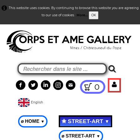
This website uses cookies. By continuing to browse this website you are agreeing
to our use of cookies.
More...
OK
0
English
✬ STREET-ART
ø HOME
▼
▼
ø STREET-ART
▼