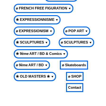
ø FRENCH FREE FIGURATION
▼
✬ EXPRESSIONNISME
▼
ø EXPRESSIONISM
ø POP ART
▼
▼
✬ SCULPTURES
ø SCULPTURES
▼
▼
✬ 9ème ART / BD & Comics
▼
ø 9ème ART / BD
ø Skateboards
▼
✬ OLD MASTERS ✬
ø SHOP
▼
Contact