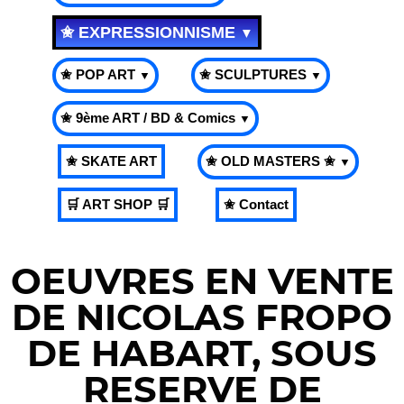
✬ EXPRESSIONNISME
▼
✬ POP ART
✬ SCULPTURES
▼
▼
✬ 9ème ART / BD & Comics
▼
✬ SKATE ART
✬ OLD MASTERS ✬
▼
🛒 ART SHOP 🛒
✬ Contact
OEUVRES EN VENTE
DE NICOLAS FROPO
DE HABART, SOUS
RESERVE DE