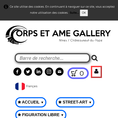
Ce site utilise des cookies. En continuant à naviguer sur ce site, vous acceptez
notre utilisation des cookies.
Suite...
OK
0
Français
✬ ACCUEIL
✬ STREET-ART
▼
▼
✬ FIGURATION LIBRE
▼