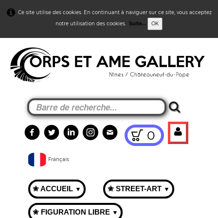
Ce site utilise des cookies. En continuant à naviguer sur ce site, vous acceptez
notre utilisation des cookies.
Suite...
OK
0
Français
✬ ACCUEIL
✬ STREET-ART
▼
▼
✬ FIGURATION LIBRE
▼