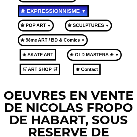
✬ EXPRESSIONNISME
▼
✬ POP ART
✬ SCULPTURES
▼
▼
✬ 9ème ART / BD & Comics
▼
✬ SKATE ART
✬ OLD MASTERS ✬
▼
🛒 ART SHOP 🛒
✬ Contact
OEUVRES EN VENTE
DE NICOLAS FROPO
DE HABART, SOUS
RESERVE DE